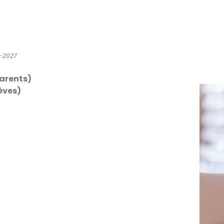
6-2027
parents)
lèves)