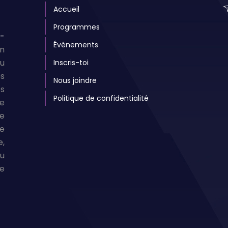
Accueil
Programmes
e-
Événements
en
du
Inscris-toi
s
Nous joindre
es
Politique de confidentialité
e
ne
e
e,
nu
ée